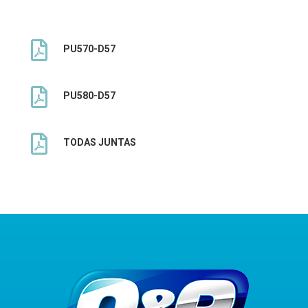

PU570-D57

PU580-D57

TODAS JUNTAS