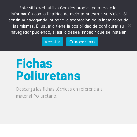
93 588 90 81
info@qyps.es
Este sitio web utiliza Cookies propias para recopilar
información con la finalidad de mejorar nuestros servicios. Si
continua navegando, supone la aceptación de la instalación de
las mismas. El usuario tiene la posibilidad de configurar su
navegador pudiendo, si así lo desea, impedir que se instalen
Aceptar
Conocer más
Fichas
Poliuretans
Descarga las fichas técnicas en referencia al
material Poliuretano.