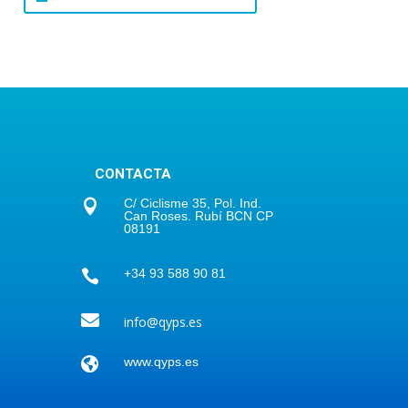
CONTACTA
C/ Ciclisme 35, Pol. Ind.

Can Roses. Rubí BCN CP
08191
+34 93 588 90 81


info@qyps.es

www.qyps.es