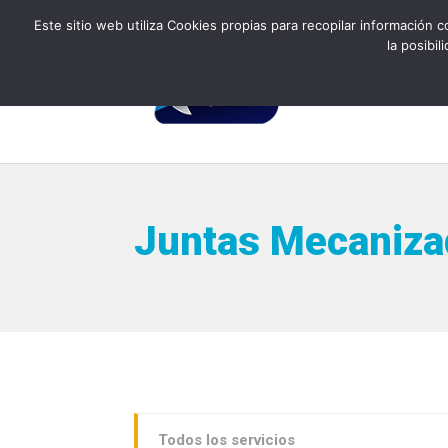
93 588 90 81
info@qyps.es
Este sitio web utiliza Cookies propias para recopilar información c
la posibi
Juntas Mecaniza
Todos los servicios