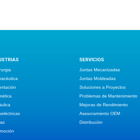
USTRIAS
SERVICIOS
rurgia
Juntas Mecanizadas
acéutica
Juntas Moldeadas
entación
Soluciones a Proyectos
ética
Problemas de Mantenimiento
áulica
Mejoras de Rendimiento
oeléctricas
Asesoramiento OEM
cas
Distribución
moción