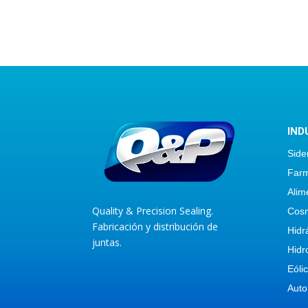
IND
Side
Farm
Alim
Quality & Precision Sealing.
Cosm
Fabricación y distribución de
Hidr
juntas.
Hidr
Eóli
Auto