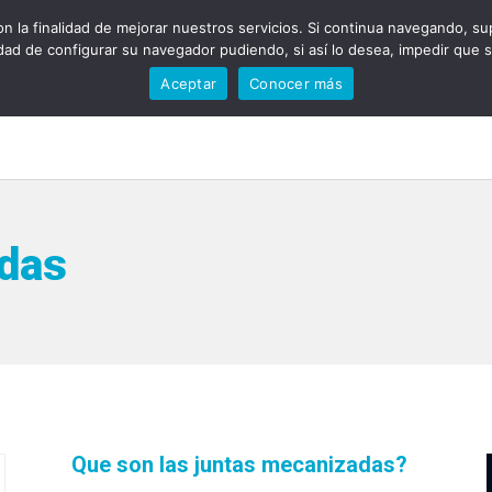
on la finalidad de mejorar nuestros servicios. Si continua navegando, su
lidad de configurar su navegador pudiendo, si así lo desea, impedir que s
Aceptar
Conocer más
Home
Nosotros
Servicios
Indust
das
Que son las juntas mecanizadas?